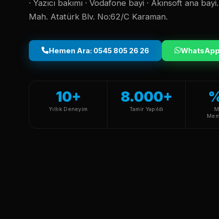
· Yazıcı bakımı · Vodafone bayi · Akınsoft ana bay
Mah. Atatürk Blv. No:62/C Karaman.
Hemen Ara: 0545 805 26 26
WhatsAp
10+
8.000+
Yıllık Deneyim
Tamir Yapıldı
M
Mem