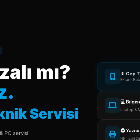
zalı mı?
📱 Cep T
Ekran · Bat
z.
💻 Bilgi
knik Servisi
Laptop & M
🖨️ Yazıc
& PC servisi
HP · Epson