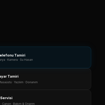
elefonu Tamiri
arya · Kamera · Su Hasarı
sayar Tamiri
asaüstü · Yazılım · Donanım
ı Servisi
 · Canon · Bakım & Onarım