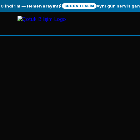
 — Hemen arayın!
Aynı gün servis garantisi — 
BUGÜN TESLİM