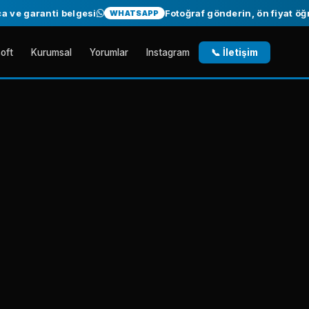
ti belgesi
Fotoğraf gönderin, ön fiyat öğrenin — Üc
WHATSAPP
oft
Kurumsal
Yorumlar
Instagram
📞 İletişim