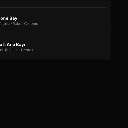
fone Bayi
 Taşıma · Paket Yükleme
oft Ana Bayi
ış · Kurulum · Destek