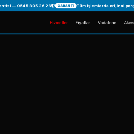
0545 805 26 26
Tüm işlemlerde orijinal parça ve garan
GARANTİ
Hizmetler
Fiyatlar
Vodafone
Akıns