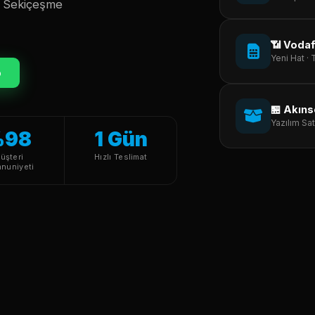
i. Sekiçeşme
📶 Voda
Yeni Hat ·
p
🏪 Akıns
Yazılım Sat
%98
1 Gün
üşteri
Hızlı Teslimat
nuniyeti