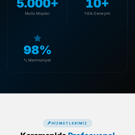
5.000+
10+
Mutlu Müşteri
Yıllık Deneyim
98%
% Memnuniyet
HIZMETLERIMIZ