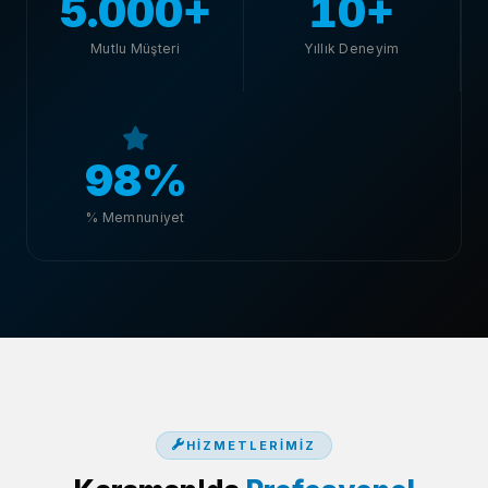
5.000+
10+
Mutlu Müşteri
Yıllık Deneyim
98%
% Memnuniyet
HIZMETLERIMIZ